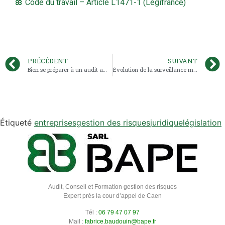
Code du travail – Article L1471-1 (Légifrance)
PRÉCÉDENT
SUIVANT
Bien se préparer à un audit amiante : pourquoi c’est indispensable et comment y parvenir
Évolution de la surveillance médicale des salariés habilités électriques
Étiqueté
entreprises
gestion des risques
juridique
législation
Audit, Conseil et Formation gestion des risques
Expert près la cour d’appel de Caen
Tél :
06 79 47 07 97
Mail :
fabrice.baudouin@bape.fr